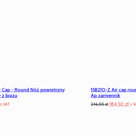
r Cap - Round Nóż powietrzny
15B210-Z Air cap rou
 z brązu
Ap zamiennik
Pierwotna
Akt
184,50
zł
z VAT
246,00
zł
z V
cena
ce
wynosiła:
wyn
246,00 zł.
184