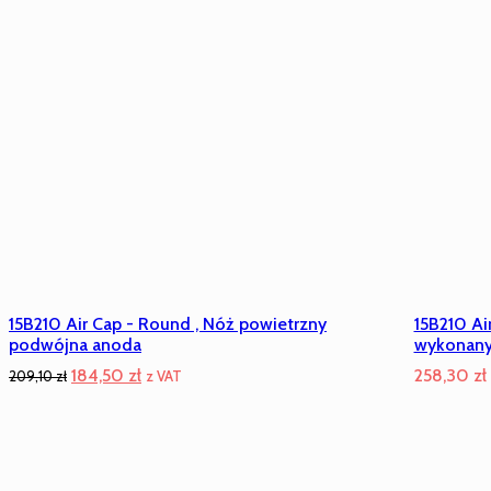
15B210 Air Cap - Round , Nóż powietrzny
15B210 Ai
podwójna anoda
wykonany
Pierwotna
Aktualna
184,50
zł
258,30
zł
209,10
zł
z VAT
cena
cena
wynosiła:
wynosi:
209,10 zł.
184,50 zł.