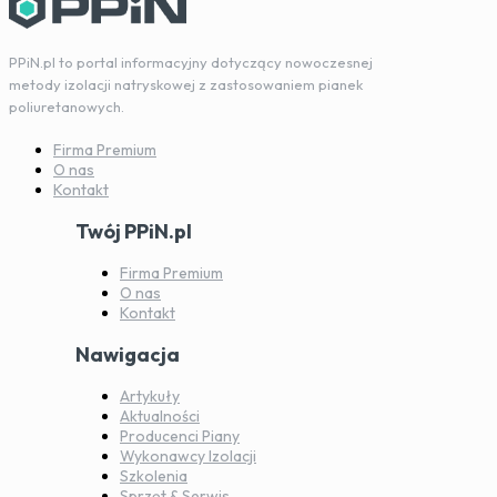
PPiN.pl to portal informacyjny dotyczący nowoczesnej
metody izolacji natryskowej z zastosowaniem pianek
poliuretanowych.
Firma Premium
O nas
Kontakt
Twój PPiN.pl
Firma Premium
O nas
Kontakt
Nawigacja
Artykuły
Aktualności
Producenci Piany
Wykonawcy Izolacji
Szkolenia
Sprzęt & Serwis