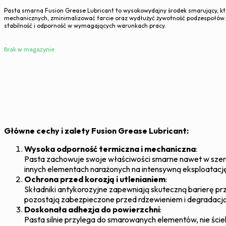
Pasta smarna Fusion Grease Lubricant to wysokowydajny środek smarujący, kt
mechanicznych, zminimalizować tarcie oraz wydłużyć żywotność podzespołów.
stabilność i odporność w wymagających warunkach pracy.
Brak w magazynie
Główne cechy i zalety Fusion Grease Lubricant:
Wysoka odporność termiczna i mechaniczna
:
Pasta zachowuje swoje właściwości smarne nawet w szerok
innych elementach narażonych na intensywną eksploatacj
Ochrona przed korozją i utlenianiem
:
Składniki antykorozyjne zapewniają skuteczną barierę pr
pozostają zabezpieczone przed rdzewieniem i degradacją
Doskonała adhezja do powierzchni
:
Pasta silnie przylega do smarowanych elementów, nie ście