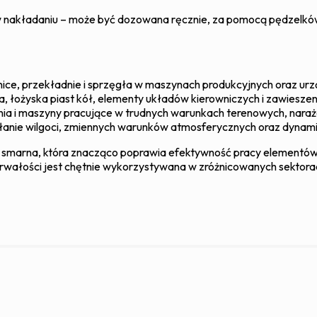
 w nakładaniu – może być dozowana ręcznie, za pomocą pędzelk
nice, przekładnie i sprzęgła w maszynach produkcyjnych oraz u
, łożyska piast kół, elementy układów kierowniczych i zawieszen
nia i maszyny pracujące w trudnych warunkach terenowych, narażo
ałanie wilgoci, zmiennych warunków atmosferycznych oraz dynam
 smarna, która znacząco poprawia efektywność pracy elementów 
trwałości jest chętnie wykorzystywana w zróżnicowanych sektorac