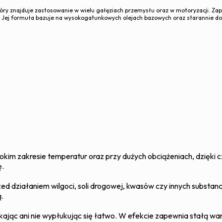
óry znajduje zastosowanie w wielu gałęziach przemysłu oraz w motoryzacji. Z
 Jej formuła bazuje na wysokogatunkowych olejach bazowych oraz starannie dob
im zakresie temperatur oraz przy dużych obciążeniach, dzięki 
ę.
zed działaniem wilgoci, soli drogowej, kwasów czy innych substa
.
kając ani nie wypłukując się łatwo. W efekcie zapewnia stałą war