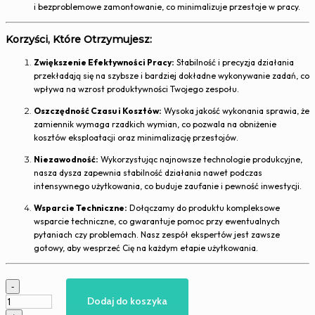
i bezproblemowe zamontowanie, co minimalizuje przestoje w pracy.
Korzyści, Które Otrzymujesz:
Zwiększenie Efektywności Pracy:
Stabilność i precyzja działania
przekładają się na szybsze i bardziej dokładne wykonywanie zadań, co
wpływa na wzrost produktywności Twojego zespołu.
Oszczędność Czasu i Kosztów:
Wysoka jakość wykonania sprawia, że
zamiennik wymaga rzadkich wymian, co pozwala na obniżenie
kosztów eksploatacji oraz minimalizację przestojów.
Niezawodność:
Wykorzystując najnowsze technologie produkcyjne,
nasza dysza zapewnia stabilność działania nawet podczas
intensywnego użytkowania, co buduje zaufanie i pewność inwestycji.
Wsparcie Techniczne:
Dołączamy do produktu kompleksowe
wsparcie techniczne, co gwarantuje pomoc przy ewentualnych
pytaniach czy problemach. Nasz zespół ekspertów jest zawsze
gotowy, aby wesprzeć Cię na każdym etapie użytkowania.
ilość
-
Dysza
Dodaj do koszyka
Fusion