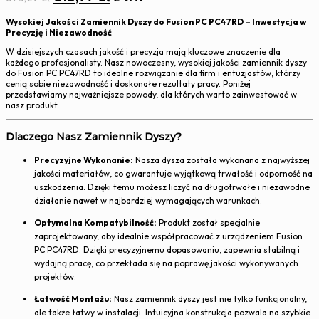
cena
cena
Wysokiej Jakości Zamiennik Dyszy do Fusion PC PC47RD – Inwestycja w
wynosiła:
wynosi:
Precyzję i Niezawodność
675,27 zł.
613,77 zł.
W dzisiejszych czasach jakość i precyzja mają kluczowe znaczenie dla
każdego profesjonalisty. Nasz nowoczesny, wysokiej jakości zamiennik dyszy
do Fusion PC PC47RD to idealne rozwiązanie dla firm i entuzjastów, którzy
cenią sobie niezawodność i doskonałe rezultaty pracy. Poniżej
przedstawiamy najważniejsze powody, dla których warto zainwestować w
nasz produkt.
Dlaczego Nasz Zamiennik Dyszy?
Precyzyjne Wykonanie:
Nasza dysza została wykonana z najwyższej
jakości materiałów, co gwarantuje wyjątkową trwałość i odporność na
uszkodzenia. Dzięki temu możesz liczyć na długotrwałe i niezawodne
działanie nawet w najbardziej wymagających warunkach.
Optymalna Kompatybilność:
Produkt został specjalnie
zaprojektowany, aby idealnie współpracować z urządzeniem Fusion
PC PC47RD. Dzięki precyzyjnemu dopasowaniu, zapewnia stabilną i
wydajną pracę, co przekłada się na poprawę jakości wykonywanych
projektów.
Łatwość Montażu:
Nasz zamiennik dyszy jest nie tylko funkcjonalny,
ale także łatwy w instalacji. Intuicyjna konstrukcja pozwala na szybkie