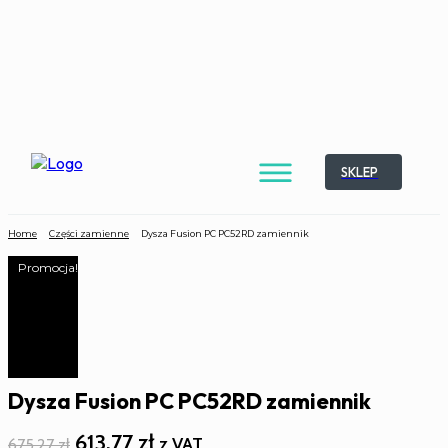
SKLEP
Home
Części zamienne
Dysza Fusion PC PC52RD zamiennik
Promocja!
Dysza Fusion PC PC52RD zamiennik
Pierwotna
Aktualna
613,77
zł
z VAT
675,27
zł