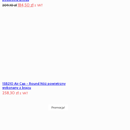
Pierwotna
Aktualna
184,50
zł
209,10
zł
z VAT
cena
cena
wynosiła:
wynosi:
209,10 zł.
184,50 zł.
15B210 Air Cap - Round Nóż powietrzny
wykonany z brązu
258,30
zł
z VAT
Promocja!