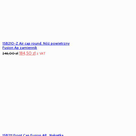
15B210-Z Air cap round. Nóż powietrzny
Fusion Ap zamiennik
Pierwotna
Aktualna
184,50
zł
246,00
zł
z VAT
cena
cena
wynosiła:
wynosi:
246,00 zł.
184,50 zł.
15B211 Front Cap Fusion AP . Nakrętka