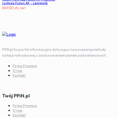
czołowa Fusion AP - zamiennik
307,50
zł
z VAT
PPiN.pl to portal informacyjny dotyczący nowoczesnej metody
izolacji natryskowej z zastosowaniem pianek poliuretanowych.
Firma Premium
O nas
Kontakt
Twój PPiN.pl
Firma Premium
O nas
Kontakt