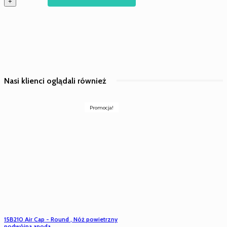
+
PC
PC52RD
zamiennik
Nasi klienci oglądali również
Promocja!
15B210 Air Cap - Round , Nóż powietrzny
podwójna anoda