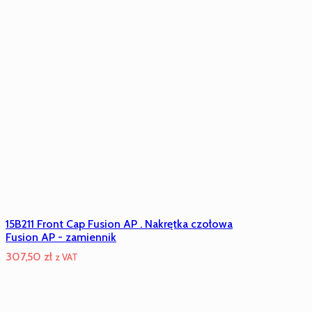
209,10 zł.
184,50 zł.
15B211 Front Cap Fusion AP . Nakrętka czołowa
Fusion AP - zamiennik
307,50
zł
z VAT