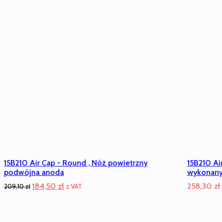
15B210 Air Cap - Round , Nóż powietrzny
15B210 Ai
podwójna anoda
wykonany
Pierwotna
Aktualna
184,50
zł
258,30
zł
209,10
zł
z VAT
cena
cena
wynosiła:
wynosi: