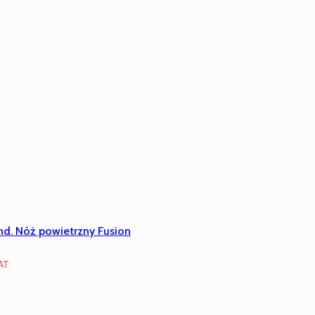
nd. Nóż powietrzny Fusion
ualna
AT
na
osi: