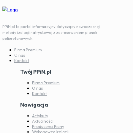
PPiN.pl to portal informacyjny dotyczący nowoczesnej
metody izolacji natryskowej z zastosowaniem pianek
poliuretanowych.
Firma Premium
O nas
Kontakt
Twój PPiN.pl
Firma Premium
O nas
Kontakt
Nawigacja
Artykuły
Aktualności
Producenci Piany
Wykonawcy Izolacji