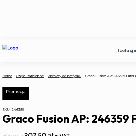
Izolacj
Home
Części zamienne
Pistolety do natrysku
Graco Fusion AP: 246359 Filter (f
Promocja!
SKU:
246359
Graco Fusion AP: 246359 Fil
Pierwotna
Aktualna
307,50
zł