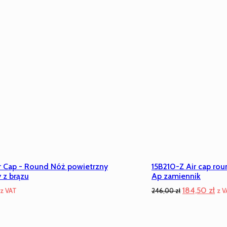
r Cap - Round Nóż powietrzny
15B210-Z Air cap rou
 z brązu
Ap zamiennik
Pierwotna
Akt
184,50
zł
z VAT
246,00
zł
z V
cena
ce
wynosiła:
wyn