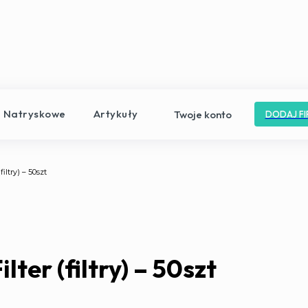
e Natryskowe
Artykuły
Twoje konto
DODAJ FI
iltry) – 50szt
ter (filtry) – 50szt