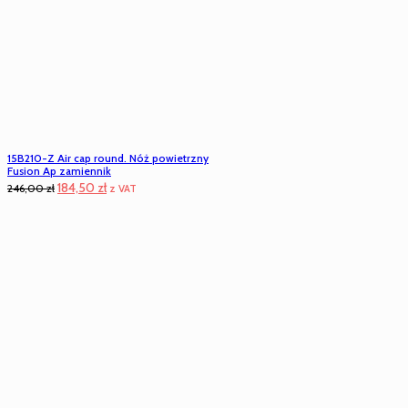
15B210-Z Air cap round. Nóż powietrzny
Fusion Ap zamiennik
Pierwotna
Aktualna
184,50
zł
246,00
zł
z VAT
cena
cena
wynosiła:
wynosi:
246,00 zł.
184,50 zł.