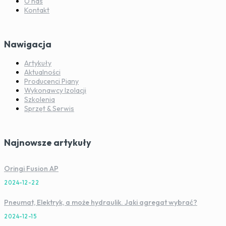
O nas
Kontakt
Nawigacja
Artykuły
Aktualności
Producenci Piany
Wykonawcy Izolacji
Szkolenia
Sprzęt & Serwis
Najnowsze artykuły
Oringi Fusion AP
2024-12-22
Pneumat, Elektryk, a może hydraulik. Jaki agregat wybrać?
2024-12-15