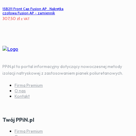
15B211 Front Cap Fusion AP . Nakrętka
czołowa Fusion AP - zamiennik
307,50
zł
z VAT
PPiN.pl to portal informacyjny dotyczący nowoczesnej metody
izolacji natryskowej z zastosowaniem pianek poliuretanowych.
Firma Premium
O nas
Kontakt
Twój PPiN.pl
Firma Premium