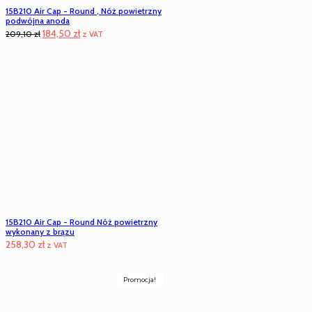
15B210 Air Cap - Round , Nóż powietrzny
podwójna anoda
Pierwotna
Aktualna
184,50
zł
209,10
zł
z VAT
cena
cena
wynosiła:
wynosi:
209,10 zł.
184,50 zł.
15B210 Air Cap - Round Nóż powietrzny
wykonany z brązu
258,30
zł
z VAT
Promocja!