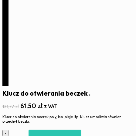
Klucz do otwierania beczek .
Pierwotna
Aktualna
61,50
zł
z VAT
121,77
zł
cena
cena
Klucz do otwierania beczek poly, iso ,oleje itp. Klucz umożliwia również
wynosiła:
wynosi:
przechył beczki.
121,77 zł.
61,50 zł.
ilość
-