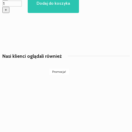
Klucz
Dodaj do koszyka
do
+
otwierania
beczek
.
Nasi klienci oglądali również
Promocja!