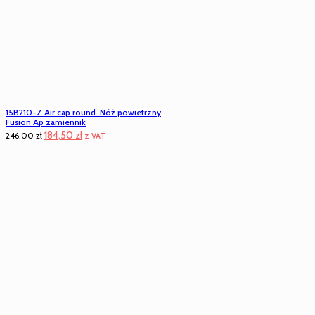
15B210-Z Air cap round. Nóż powietrzny
Fusion Ap zamiennik
Pierwotna
Aktualna
184,50
zł
246,00
zł
z VAT
cena
cena
wynosiła:
wynosi:
246,00 zł.
184,50 zł.