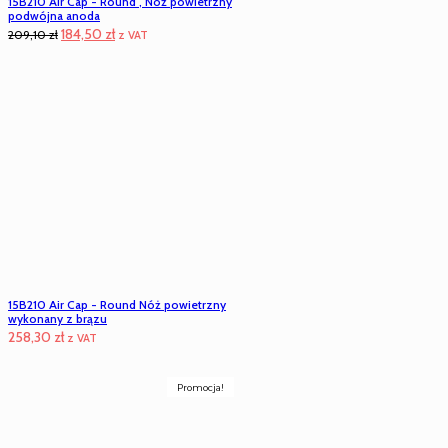
15B210 Air Cap - Round , Nóż powietrzny
podwójna anoda
Pierwotna
Aktualna
184,50
zł
209,10
zł
z VAT
cena
cena
wynosiła:
wynosi:
209,10 zł.
184,50 zł.
15B210 Air Cap - Round Nóż powietrzny
wykonany z brązu
258,30
zł
z VAT
Promocja!