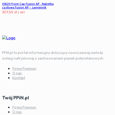
15B211 Front Cap Fusion AP . Nakrętka
czołowa Fusion AP - zamiennik
307,50
zł
z VAT
PPiN.pl to portal informacyjny dotyczący nowoczesnej metody
izolacji natryskowej z zastosowaniem pianek poliuretanowych.
Firma Premium
O nas
Kontakt
Twój PPiN.pl
Firma Premium
O nas