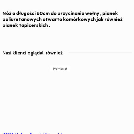
piany
,
pianek
Nóż o długości 60cm do przycinania wełny , pianek
tapicerskich
poliuretanowych otwarto komórkowych jak również
pianek tapicerskich .
Nasi klienci oglądali również
Promocja!