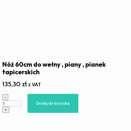
Nóż 60cm do wełny , piany , pianek
tapicerskich
135,30
zł
z VAT
ilość
-
Nóż
Dodaj do koszyka
60cm
+
do
wełny
,