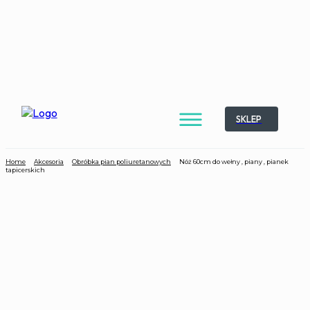
SKLEP
Home
Akcesoria
Obróbka pian poliuretanowych
Nóż 60cm do wełny , piany , pianek
tapicerskich