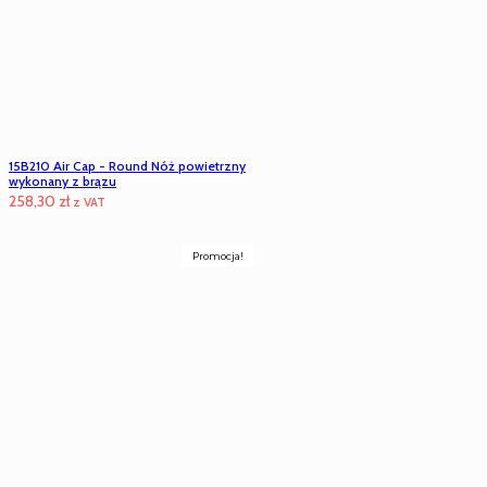
15B210 Air Cap - Round Nóż powietrzny
wykonany z brązu
258,30
zł
z VAT
Promocja!