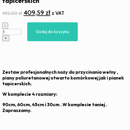
tapicerskich
Pierwotna
Aktualna
409,59
zł
z VAT
492,00
zł
cena
cena
ilość
-
wynosiła:
wynosi:
Noże
Dodaj do koszyka
492,00 zł.
409,59 zł.
do
+
obcinania
piany
,
wełny
,
pianek
Zestaw profesjonalnych noży do przycinania wełny ,
tapicerskich
piany poliuretanowej otwarto komórkowej jak i pianek
tapicerskich.
W komplecie 4 rozmiary:
90cm, 60cm, 45cm i 30cm . W komplecie taniej .
Zapraszamy.