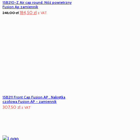
15B210-Z Air cap round. Nóż powietrzny
Fusion Ap zamiennik
Pierwotna
Aktualna
184,50
zł
246,00
zł
z VAT
cena
cena
wynosiła:
wynosi:
246,00 zł.
184,50 zł.
15B211 Front Cap Fusion AP . Nakrętka
czołowa Fusion AP - zamiennik
307,50
zł
z VAT