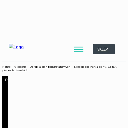
SKLEP
Home
Akcesoria
Obróbka pian poliuretanowych
Noże do obcinania piany , wełny ,
pianek tapicerskich
Promocja!