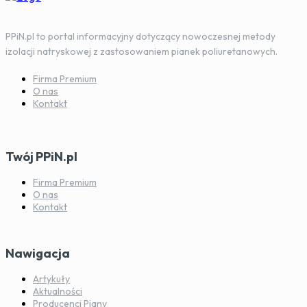
PPiN.pl to portal informacyjny dotyczący nowoczesnej metody
izolacji natryskowej z zastosowaniem pianek poliuretanowych.
Firma Premium
O nas
Kontakt
Twój PPiN.pl
Firma Premium
O nas
Kontakt
Nawigacja
Artykuły
Aktualności
Producenci Piany