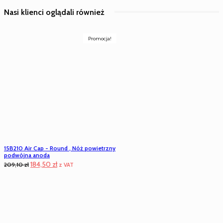
Nasi klienci oglądali również
Promocja!
15B210 Air Cap - Round , Nóż powietrzny
podwójna anoda
Pierwotna
Aktualna
184,50
zł
209,10
zł
z VAT
cena
cena
wynosiła:
wynosi:
209,10 zł.
184,50 zł.