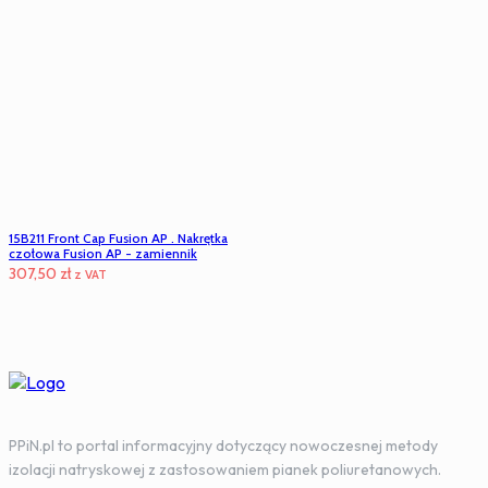
246,00 zł.
184,50 zł.
15B211 Front Cap Fusion AP . Nakrętka
czołowa Fusion AP - zamiennik
307,50
zł
z VAT
PPiN.pl to portal informacyjny dotyczący nowoczesnej metody
izolacji natryskowej z zastosowaniem pianek poliuretanowych.