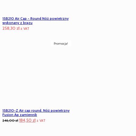
15B210 Air Cap - Round Nóż powietrzny
wykonany z brązu
258,30
zł
z VAT
Promocja!
15B210-Z Air cap round. Nóż powietrzny
Fusion Ap zamiennik
Pierwotna
Aktualna
184,50
zł
246,00
zł
z VAT
cena
cena
wynosiła:
wynosi: