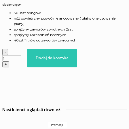
obejmujący :
300szt oringów
nóż powietrzny podwójnie anodowany ( ułatwione usuwanie
piany)
sprężyny zaworów zwrotnych 2szt
sprężyny uszczelnień bocznych
40szt filtrów do zaworów zwrotnych
ilość
-
Zestaw
Dodaj do koszyka
naprawczy
+
Fusion
Ap
-
zamienniki
Nasi klienci oglądali również
Promocja!