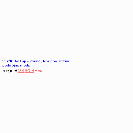
15B210 Air Cap - Round , Nóż powietrzny
podwójna anoda
Pierwotna
Aktualna
184,50
zł
209,10
zł
z VAT
cena
cena
wynosiła:
wynosi:
209,10 zł.
184,50 zł.