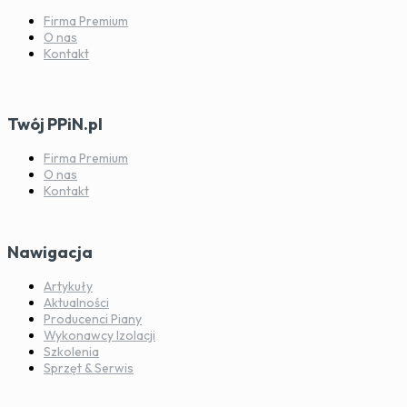
Firma Premium
O nas
Kontakt
Twój PPiN.pl
Firma Premium
O nas
Kontakt
Nawigacja
Artykuły
Aktualności
Producenci Piany
Wykonawcy Izolacji
Szkolenia
Sprzęt & Serwis