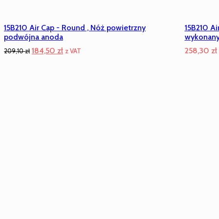
15B210 Air Cap - Round , Nóż powietrzny
15B210 Ai
podwójna anoda
wykonany
Pierwotna
Aktualna
184,50
zł
258,30
zł
209,10
zł
z VAT
cena
cena
wynosiła:
wynosi:
209,10 zł.
184,50 zł.