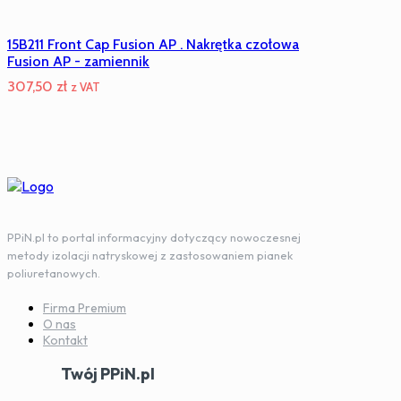
15B211 Front Cap Fusion AP . Nakrętka czołowa
Fusion AP - zamiennik
307,50
zł
z VAT
PPiN.pl to portal informacyjny dotyczący nowoczesnej
metody izolacji natryskowej z zastosowaniem pianek
poliuretanowych.
Firma Premium
O nas
Kontakt
Twój PPiN.pl