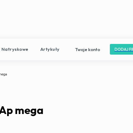
e Natryskowe
Artykuły
Twoje konto
DODAJ FI
mega
 Ap mega