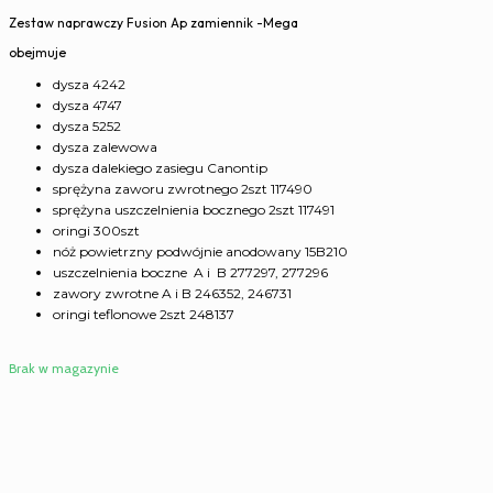
Zestaw naprawczy Fusion Ap zamiennik -Mega
obejmuje
dysza 4242
dysza 4747
dysza 5252
dysza zalewowa
dysza dalekiego zasiegu Canontip
sprężyna zaworu zwrotnego 2szt 117490
sprężyna uszczelnienia bocznego 2szt 117491
oringi 300szt
nóż powietrzny podwójnie anodowany 15B210
uszczelnienia boczne A i B 277297, 277296
zawory zwrotne A i B 246352, 246731
oringi teflonowe 2szt 248137
Brak w magazynie