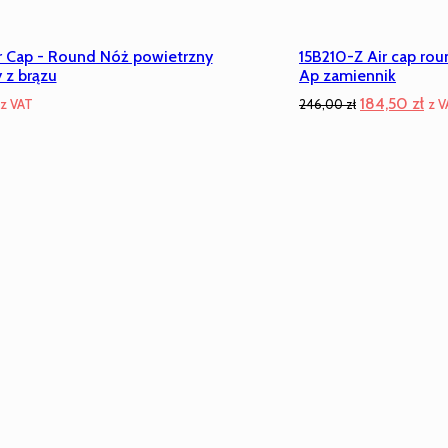
r Cap - Round Nóż powietrzny
15B210-Z Air cap rou
 z brązu
Ap zamiennik
Pierwotna
Akt
184,50
zł
z VAT
246,00
zł
z V
cena
ce
wynosiła:
wyn
246,00 zł.
184