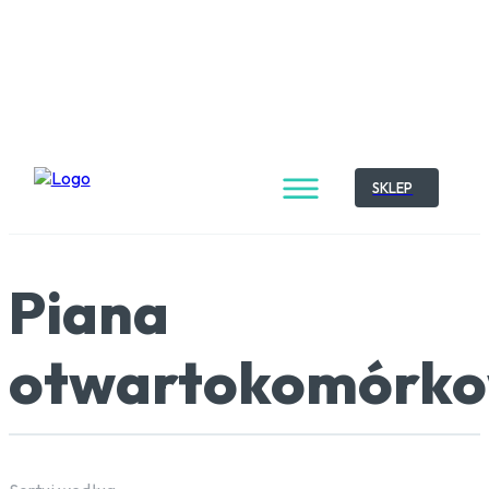
SKLEP
Piana
otwartokomórk