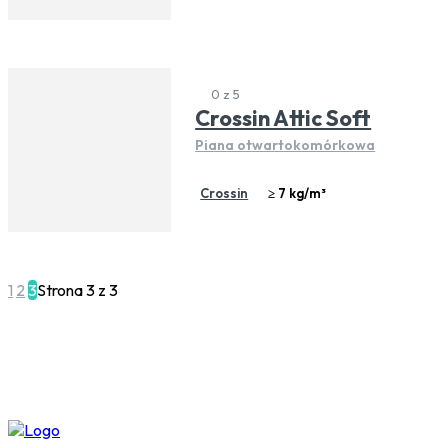
0 z 5
Crossin Attic Soft
Piana otwartokomórkowa
Crossin
≥ 7 kg/m³
1
2
3
Strona 3 z 3