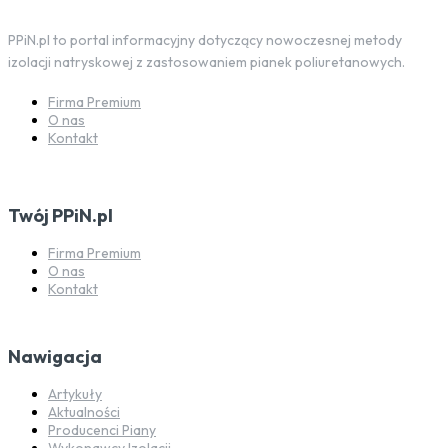
PPiN.pl to portal informacyjny dotyczący nowoczesnej metody
izolacji natryskowej z zastosowaniem pianek poliuretanowych.
Firma Premium
O nas
Kontakt
Twój PPiN.pl
Firma Premium
O nas
Kontakt
Nawigacja
Artykuły
Aktualności
Producenci Piany
Wykonawcy Izolacji