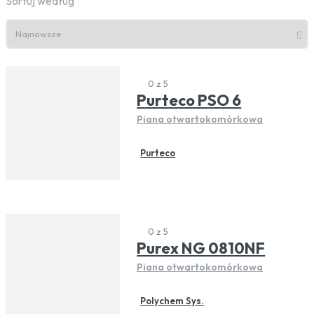
Sortuj według
0 z 5
Purteco PSO 6
Piana otwartokomórkowa
Purteco
0 z 5
Purex NG 0810NF
Piana otwartokomórkowa
Polychem Sys.