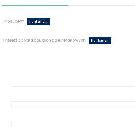
Producent
Huntsman
Przejdź do katalogu pian poliuretanowych
Huntsman
Zainteresowany produktem?
Imię
*
Adres Email
*
Telefon