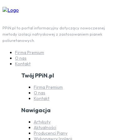
PPiN.pl to portal informacyjny dotyczący nowoczesnej
metody izolacji natryskowej z zastosowaniem pianek
poliuretanowych.
Firma Premium
O nas
Kontakt
Twój PPiN.pl
Firma Premium
O nas
Kontakt
Nawigacja
Artykuły
Aktualności
Producenci Piany
Wykonawcy Izolacji