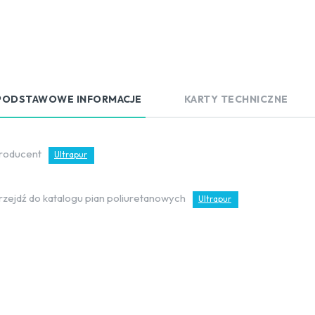
PODSTAWOWE INFORMACJE
KARTY TECHNICZNE
roducent
Ultrapur
rzejdź do katalogu pian poliuretanowych
Ultrapur
Zainteresowany produktem?